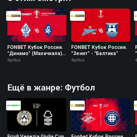
FONBET Кубок России.
FONBET Кубок России.
"Динамо" (Махачкала) -
"Зенит" - "Балтика"
"Крылья Советов"
Футбол
Футбол
Ещё в жанре: Футбол
Friuli Venezia Giulia Cup.
Fonbet Кубок России.