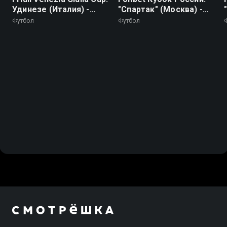
Удинезе (Италия) -
"Спартак" (Москва) -
Ноттингем Форест
"Оренбург"
Футбол
Футбол
(Англия). Трансляция
из Италии