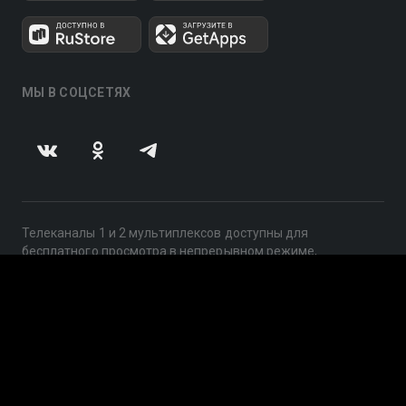
МЫ В СОЦСЕТЯХ
Телеканалы 1 и 2 мультиплексов доступны для
бесплатного просмотра в непрерывном режиме,
круглосуточно.
© 2014 — 2026, ООО «ЛайфСтрим», 109240, г. Москва,
ул. Николоямская, д. 13, стр. 2, этаж 2, ИНН 7710918800
Поддержка: help@smotreshka.tv
UUID: e3ad0590-6b4f-488b-86e4-3704c146f35e
v3.10.4
|
SSR