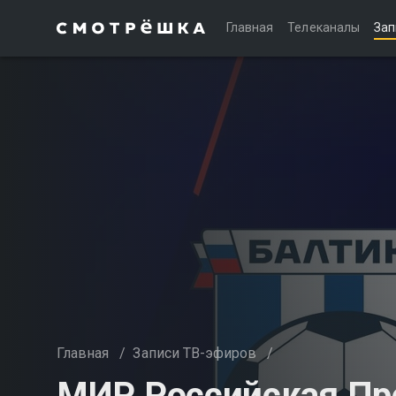
Главная
Телеканалы
Зап
Главная
/
Записи ТВ-эфиров
/
МИР Российская Пре