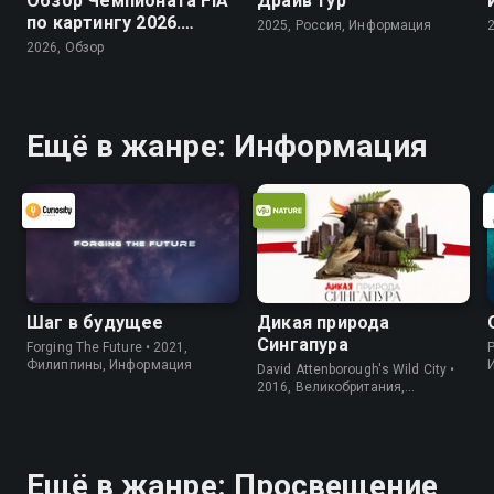
Обзор Чемпионата FIA
Драйв тур
по картингу 2026.
2025, Россия, Информация
Arrive and Drive
2026, Обзор
Ещё в жанре: Информация
Шаг в будущее
Дикая природа
Сингапура
Forging The Future • 2021,
P
Филиппины, Информация
David Attenborough's Wild City •
2016, Великобритания,
Информация
Ещё в жанре: Просвещение