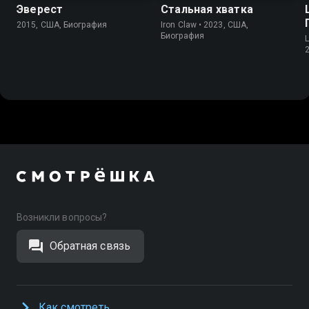
Эверест
Стальная хватка
2015, США, Биография
Iron Claw • 2023, США,
Биография
L
Возникли вопросы?
Обратная связь
Как смотреть