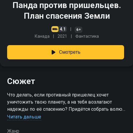
Панда против пришельцев.
План спасения Земли
4.1
6+
Канада
2021
Фантастика
Смотреть
Сюжет
Что делать, если противный пришелец хочет
уничтожить твою планету, а на тебя возлагают
надежды по её спасению? Придётся собрать волю
в кулак, отбросить все панда-страхи, завести
Читать дальше
единомышленника в клане врага и разработать
план по спасению планеты
Жанр