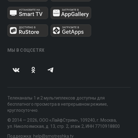
МЫ В СОЦСЕТЯХ
Телеканалы 1 и 2 мультиплексов доступны для
бесплатного просмотра в непрерывном режиме,
круглосуточно.
© 2014 — 2026, ООО «ЛайфСтрим», 109240, г. Москва,
ул. Николоямская, д. 13, стр. 2, этаж 2, ИНН 7710918800
Поддержка: help@smotreshka.tv