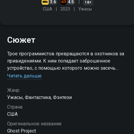
3.6
4.5
18+
США
2023
Ужасы
Сюжет
Трое программистов превращаются в охотников за
привидениями. К ним попадает заброшенное
устройство, с помощью которого можно засечь
призраков. Друзья решают обновить технологию,
Читать дальше
чтобы создать революционное приложение для
смартфонов
Жанр
Ужасы, Фантастика, Фэнтези
Страна
США
Оригинальное название
Ghost Project