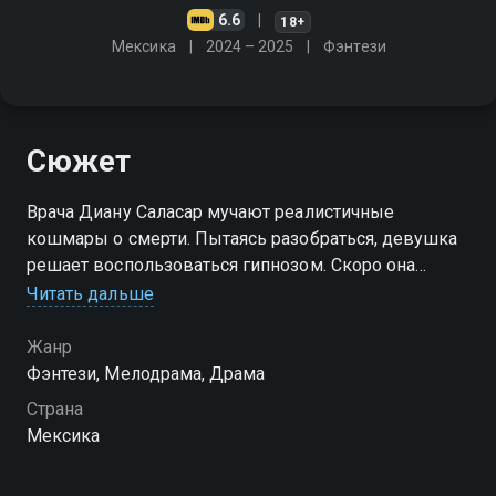
6.6
18+
Мексика
2024 – 2025
Фэнтези
Сюжет
Врача Диану Саласар мучают реалистичные
кошмары о смерти. Пытаясь разобраться, девушка
решает воспользоваться гипнозом. Скоро она
узнаёт, что является реинкарнацией Леонор де
Читать дальше
Сантьяго из XVII века
Жанр
Посмотреть онлайн 3 сезон сериала Странное
Фэнтези, Мелодрама, Драма
возвращение Дианы Саласар вы можете
Страна
совершенно бесплатно в хорошем HD качестве на
Мексика
Смотрёшке