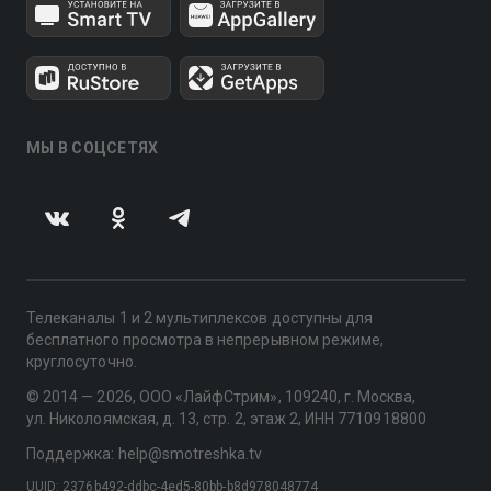
МЫ В СОЦСЕТЯХ
Телеканалы 1 и 2 мультиплексов доступны для
бесплатного просмотра в непрерывном режиме,
круглосуточно.
© 2014 — 2026, ООО «ЛайфСтрим», 109240, г. Москва,
ул. Николоямская, д. 13, стр. 2, этаж 2, ИНН 7710918800
Поддержка: help@smotreshka.tv
UUID: 2376b492-ddbc-4ed5-80bb-b8d978048774