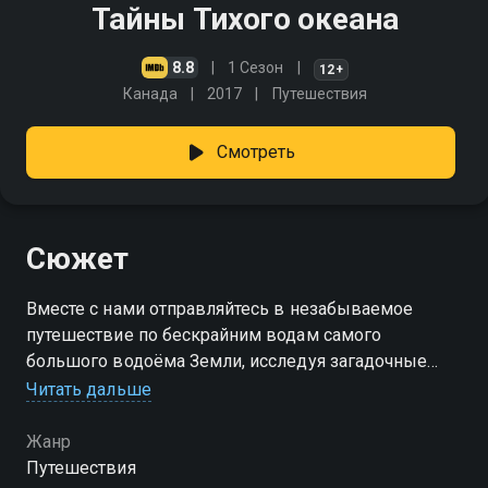
Тайны Тихого океана
8.8
1 Сезон
12+
Канада
2017
Путешествия
Смотреть
Сюжет
Вместе с нами отправляйтесь в незабываемое
путешествие по бескрайним водам самого
большого водоёма Земли, исследуя загадочные
глубины, поражающие воображение природные
Читать дальше
явления и уникальный животный мир
Жанр
Путешествия