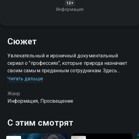
12+
Информация
Сюжет
Увлекательный и ироничный документальный
сериал о "профессиях", которые природа назначает
своим самым преданным сотрудникам. Здесь
карьера длится всю жизнь, а ставка в ней всегда
Читать дальше
одна - выживание
Жанр
Информация, Просвещение
С этим смотрят