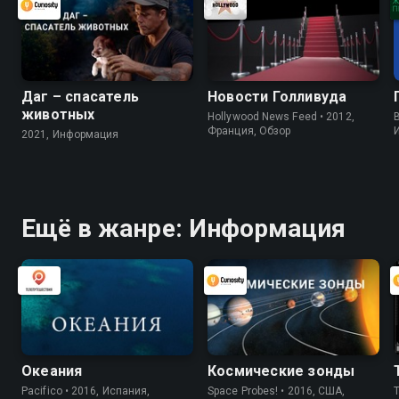
Даг – спасатель
Новости Голливуда
животных
Hollywood News Feed • 2012,
B
Франция, Обзор
2021, Информация
Ещё в жанре: Информация
Океания
Космические зонды
Pacifico • 2016, Испания,
Space Probes! • 2016, США,