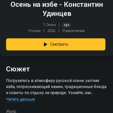
Осень на избе - Константин
Удинцев
1 Сезон
16+
Россия
2026
Развлечения
Смотреть
Сюжет
Погрузитесь в атмосферу русской осени: уютная
изба, потрескивающий камин, традиционные блюда
и советы по отдыху на природе. Узнайте, как
провести время с пользой и удовольствием вдали
Читать дальше
от городской суеты
Жанр