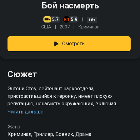
Бой насмерть
5.7
5.9
18+
США
2007
Криминал
Смотреть
Сюжет
Энтони Стоу, лейтенант наркоотдела,
пристрастившийся к героину, имеет плохую
репутацию, ненависть окружающих, включая
супругу, с которой разводится… Его бывший партнёр,
Читать дальше
Гэбриэль Каллахан, стремится к власти над
организованной преступностью…
Жанр
Криминал, Триллер, Боевик, Драма