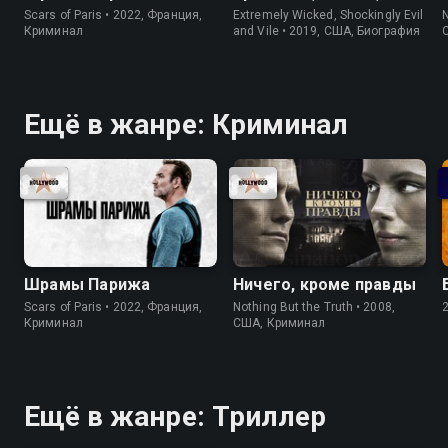
Scars of Paris • 2022, Франция,
Extremely Wicked, Shockingly Evil
N
Криминал
and Vile • 2019, США, Биография
Ещё в жанре: Криминал
Шрамы Парижа
Ничего, кроме правды
Scars of Paris • 2022, Франция,
Nothing But the Truth • 2008,
Криминал
США, Криминал
Ещё в жанре: Триллер