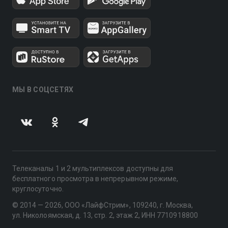
МЫ В СОЦСЕТЯХ
Телеканалы 1 и 2 мультиплексов доступны для
бесплатного просмотра в непрерывном режиме,
круглосуточно.
© 2014 — 2026, ООО «ЛайфСтрим», 109240, г. Москва,
ул. Николоямская, д. 13, стр. 2, этаж 2, ИНН 7710918800