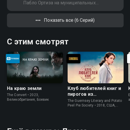
семьи Ортиз
Пабло Ортиза на муниципальных
выборах. Она убеждает его
помочь ей справиться с семьей
Показать все (6 Серий)
Ортиз, заставив их поверить, что у
нее есть копия письма. План,
кажется, работает
С этим смотрят
На краю земли
Клуб любителей книг и
пирогов из
The Convert • 2023,
E
картофельных
Великобритания, Боевик
The Guernsey Literary and Potato
очистков
Peel Pie Society • 2018, США,
История