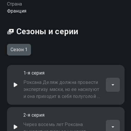
можете совершенно бесплатно в хорошем HD
Страна
качестве на Смотрёшке
Франция
Сезоны и серии
Сезон 1
1-я серия
Роксана Деляж должна провести
экспертизу маски, но ее насилуют
и она приходит в себя полуголой в
гостиной частного дома. В
соседней комнате находится труп
2-я серия
мужчины. Запаниковав, она
уничтожает следы своего
Через восемь лет Роксана