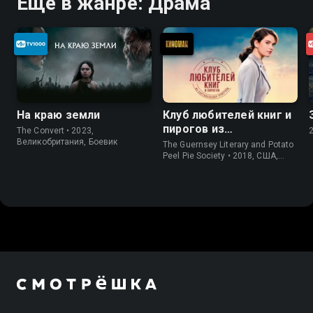
Ещё в жанре: Драма
На краю земли
Клуб любителей книг и
пирогов из
The Convert • 2023,
картофельных
Великобритания, Боевик
The Guernsey Literary and Potato
очистков
Peel Pie Society • 2018, США,
История