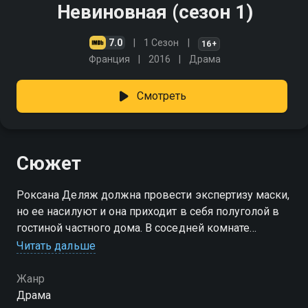
Невиновная (сезон 1)
7.0
1 Сезон
16+
Франция
2016
Драма
Смотреть
Сюжет
Роксана Деляж должна провести экспертизу маски,
но ее насилуют и она приходит в себя полуголой в
гостиной частного дома. В соседней комнате
находится труп мужчины. Запаниковав, она
Читать дальше
уничтожает следы своего пребывания и убегает
Жанр
Посмотреть онлайн 1 сезон сериала Невиновная вы
Драма