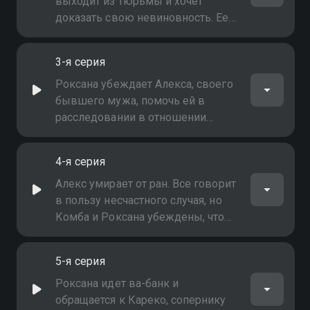
пребывания и убегает
выходит из тюрьмы и хочет
доказать свою невиновность. Ее
бывший муж начал новую жизнь
с ее лучшей подругой Инес,
3-я серия
дочерью влиятельного
бизнесмена Франсуа Ортиза. Ее
Роксана убеждает Алекса, своего
дочь Альма отказывается с ней
бывшего мужа, помочь ей в
встречаться
расследовании в отношении
семьи Ортиз. След приводит ее в
порт для проверки контейнеров,
4-я серия
которые использовались для
контрабанды предметов
Алекс умирает от ран. Все говорит
искусства
в пользу несчастного случая, но
Комба и Роксана убеждены, что
речь идет об убийстве. Для
женщины важно получить
5-я серия
доказательство: письмо,
доказывающее невиновность
Роксана идет ва-банк и
Роксаны и причастность члена
обращается к Кареко, сопернику