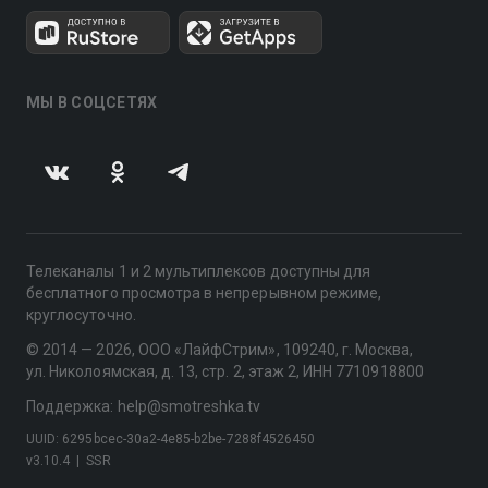
МЫ В СОЦСЕТЯХ
Телеканалы 1 и 2 мультиплексов доступны для
бесплатного просмотра в непрерывном режиме,
круглосуточно.
© 2014 — 2026, ООО «ЛайфСтрим», 109240, г. Москва,
ул. Николоямская, д. 13, стр. 2, этаж 2, ИНН 7710918800
Поддержка: help@smotreshka.tv
UUID: 6295bcec-30a2-4e85-b2be-7288f4526450
v3.10.4
|
SSR