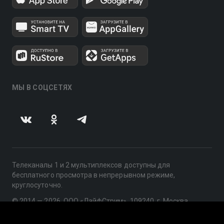
МЫ В СОЦСЕТЯХ
Телеканалы 1 и 2 мультиплексов доступны для
бесплатного просмотра в непрерывном режиме,
круглосуточно.
© 2014 — 2026, ООО «ЛайфСтрим», 109240, г. Москва,
ул. Николоямская, д. 13, стр. 2, этаж 2, ИНН 7710918800