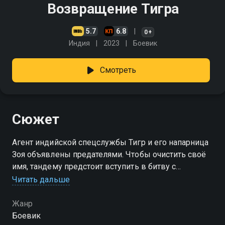
Возвращение Тигра
5.7
6.8
0+
Индия
2023
Боевик
Смотреть
Сюжет
Агент индийской спецслужбы Тигр и его напарница
Зоя объявлены предателями. Чтобы очистить своё
имя, тандему предстоит вступить в битву с
жаждущим мести террористом Аатишем
Читать дальше
Жанр
Боевик