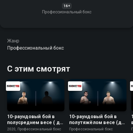
16+
Профессиональный бокс
Жанр
Профессиональный бокс
С этим смотрят
10-раундовый бой в
10-раундовый бой в
полусреднем весе ( до
полутяжёлом весе (до
66,7 кг)
79,4 кг)
2020, Профессиональный бокс
Профессиональный бокс