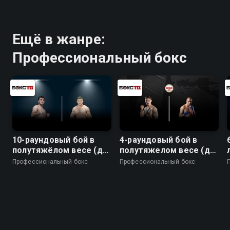
Ещё в жанре:
Профессиональный бокс
10-раундовый бой в
4-раундовый бой в
полутяжёлом весе (до
полутяжелом весе (до
79,4 кг)
79,4 кг)
Профессиональный бокс
Профессиональный бокс