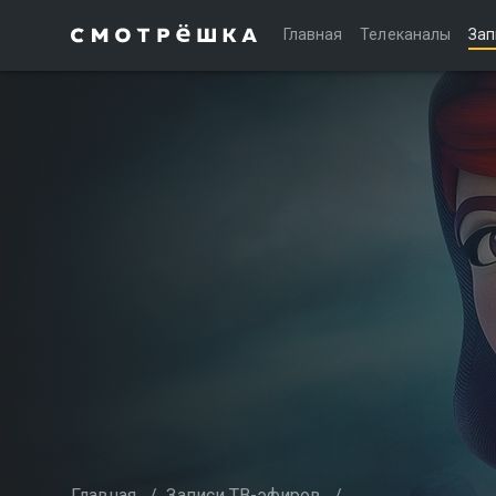
Главная
Телеканалы
Зап
Главная
/
Записи ТВ-эфиров
/