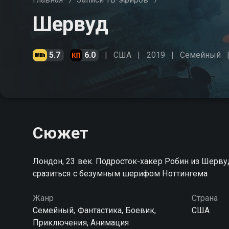
Шервуд
5.7
6.0
США
2019
Cемейный
Сюжет
Лондон, 23 век. Подросток-хакер Робин из Шерву
сразиться с безумным шерифом Ноттингема
Жанр
Страна
Cемейный, Фантастика, Боевик,
США
Приключения, Анимация