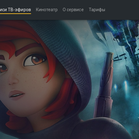
иси ТВ-эфиров
Кинотеатр
О сервисе
Тарифы