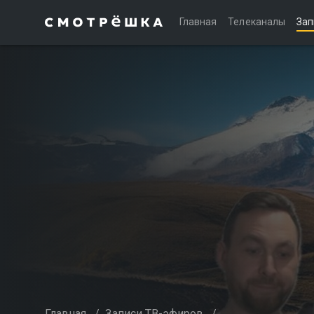
Главная
Телеканалы
Зап
Главная
/
Записи ТВ-эфиров
/