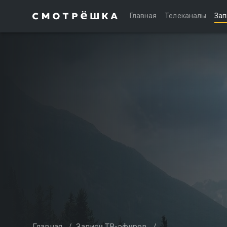
Главная
Телеканалы
Зап
Главная
/
Записи ТВ-эфиров
/