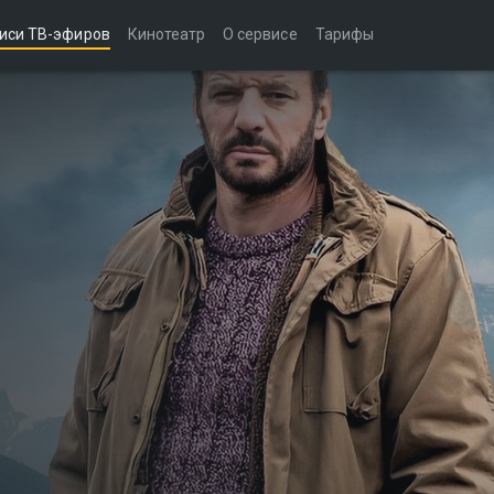
иси ТВ-эфиров
Кинотеатр
О сервисе
Тарифы