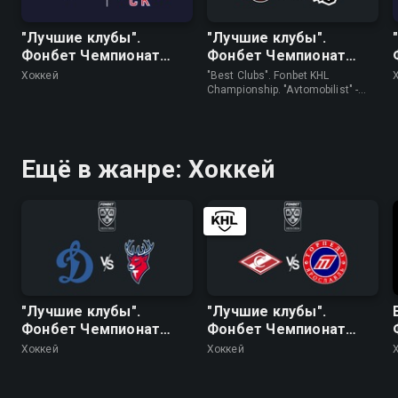
"Лучшие клубы".
"Лучшие клубы".
Фонбет Чемпионат
Фонбет Чемпионат
КХЛ. "Авангард" - ЦСКА
КХЛ. "Автомобилист" -
Хоккей
"Best Clubs". Fonbet KHL
"Трактор"
Championship. "Avtomobilist" -
"Traktor" • Хоккей
Ещё в жанре: Хоккей
"Лучшие клубы".
"Лучшие клубы".
Фонбет Чемпионат
Фонбет Чемпионат
КХЛ. "Динамо"
КХЛ. "Спартак" -
Хоккей
Хоккей
(Москва) - "Торпедо"
"Торпедо"