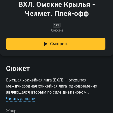
ВХЛ. Омские Крылья -
Челмет. Плей-офф
12+
Хоккей
Смотреть
Сюжет
Высшая хоккейная лига (ВХЛ) — открытая
международная хоккейная лига, одновременно
являющаяся вторым по силе дивизионом
профессионального хоккея России после КХЛ.
Читать дальше
Учреждена 24 ноября 2009 года
Жанр