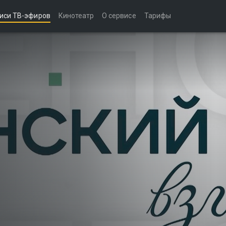
иси ТВ-эфиров
Кинотеатр
О сервисе
Тарифы