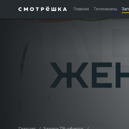
Главная
Телеканалы
Зап
Главная
/
Записи ТВ-эфиров
/