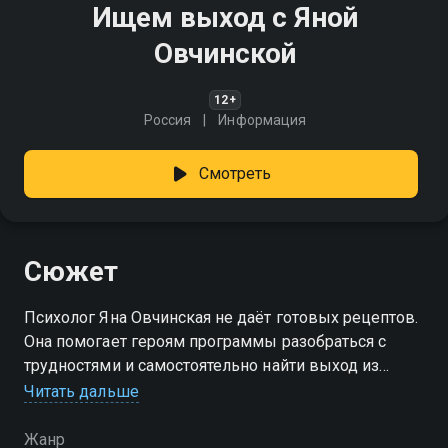
Ищем выход с Яной
Овчинской
12+
Россия
Информация
Смотреть
Сюжет
Психолог Яна Овчинская не даёт готовых рецептов.
Она помогает героям программы разобраться с
трудностями и самостоятельно найти выход из
сложных ситуаций. Каждый выпуск - это реальная
Читать дальше
история трансформации, вдохновляющая на
изменения в своей жизни
Жанр