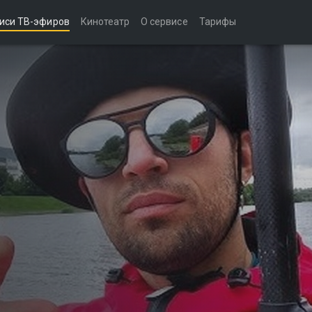
иси ТВ-эфиров
Кинотеатр
О сервисе
Тарифы