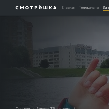
Главная
Телеканалы
Зап
Главная
/
Записи ТВ-эфиров
/