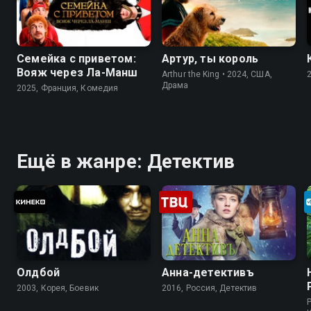
Семейка с приветом:
Артур, ты король
Вояж через Ла-Манш
Arthur the King • 2024, США,
Драма
2025, Франция, Комедия
Ещё в жанре: Детектив
Олдбой
Анна-детективъ
2003, Корея, Боевик
2016, Россия, Детектив
P