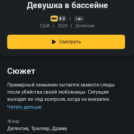
Девушка в бассейне
4.2
18+
США
2024
Детектив
Смотреть
Сюжет
Примерный семьянин пытается замести следы
после убийства своей любовницы. Ситуация
выходит из-под контроля, когда он внезапно
попадает на сюрприз-вечеринку по случаю дня
Читать дальше
рождения
Жанр
Детектив, Триллер, Драма