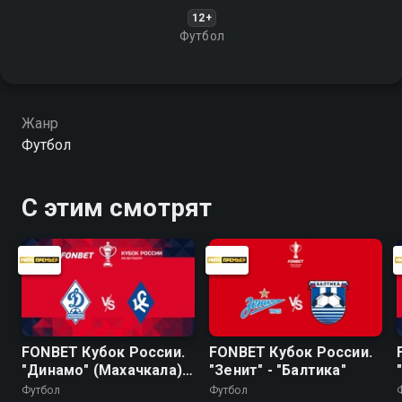
12+
Футбол
Жанр
Футбол
С этим смотрят
FONBET Кубок России.
FONBET Кубок России.
"Динамо" (Махачкала) -
"Зенит" - "Балтика"
"Крылья Советов"
Футбол
Футбол