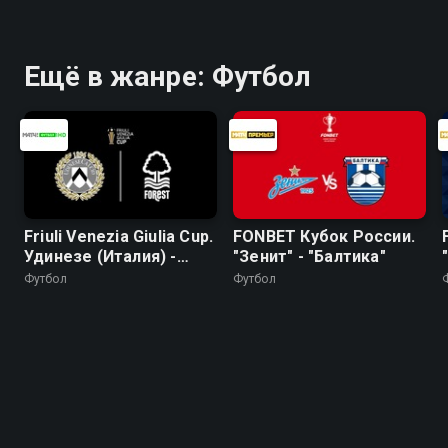
Ещё в жанре: Футбол
Friuli Venezia Giulia Cup.
FONBET Кубок России.
Удинезе (Италия) -
"Зенит" - "Балтика"
Ноттингем Форест
Футбол
Футбол
(Англия). Трансляция
из Италии