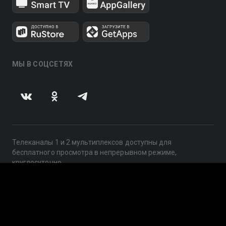
МЫ В СОЦСЕТЯХ
Телеканалы 1 и 2 мультиплексов доступны для
бесплатного просмотра в непрерывном режиме,
круглосуточно.
© 2014 — 2026, ООО «ЛайфСтрим», 109240, г. Москва,
ул. Николоямская, д. 13, стр. 2, этаж 2, ИНН 7710918800
Поддержка: help@smotreshka.tv
UUID: f6447f80-a107-490c-9e07-47bf1886d36f