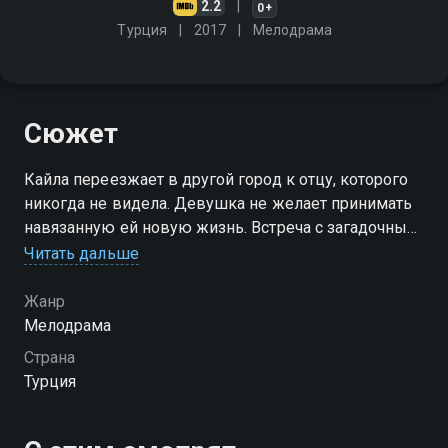
2.2
0+
Турция
2017
Мелодрама
Сюжет
Кайла переезжает в другой город к отцу, которого
никогда не видела. Девушка не желает принимать
навязанную ей новую жизнь. Встреча с загадочным
и отчуждённым Меричем - шанс разозлить отца и
Читать дальше
вернуться домой. Но между молодыми людьми
возникают чувства
Жанр
Мелодрама
Страна
Турция