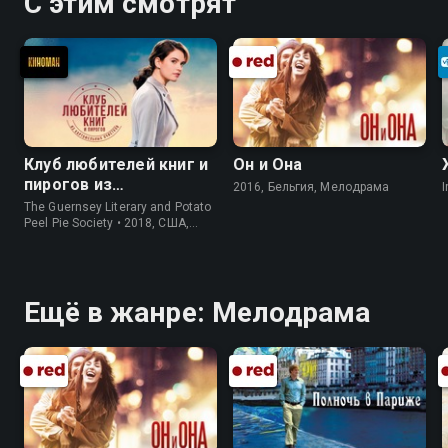
С этим смотрят
Клуб любителей книг и
Он и Она
пирогов из
2016, Бельгия, Мелодрама
I
картофельных
The Guernsey Literary and Potato
очистков
Peel Pie Society • 2018, США,
История
Ещё в жанре: Мелодрама