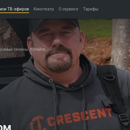
иси ТВ-эфиров
Кинотеатр
О сервисе
Тарифы
полные сезоны. Успейте
ом