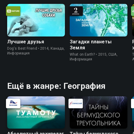
Лучшие друзья
Загадки планеты
Земля
Dog's Best Friend • 2014, Канада,
Информация
What on Earth? • 2015, США,
T
Информация
Ещё в жанре: География
Абсолютный архипелаг
Тайны бермудского