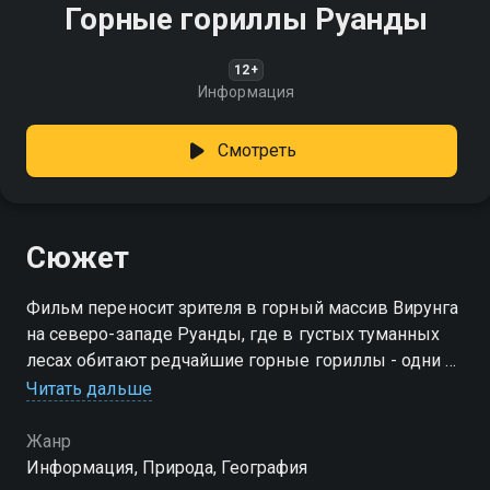
Горные гориллы Руанды
12+
Информация
Смотреть
Сюжет
Фильм переносит зрителя в горный массив Вирунга
на северо-западе Руанды, где в густых туманных
лесах обитают редчайшие горные гориллы - одни из
самых близких к человеку созданий на планете
Читать дальше
Жанр
Информация, Природа, География