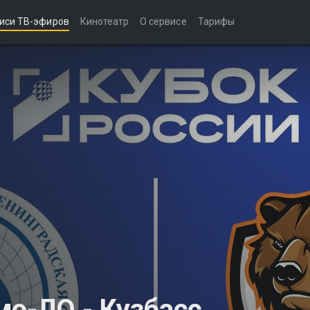
иси ТВ-эфиров
Кинотеатр
О сервисе
Тарифы
о-ЛО - Кузбасс.