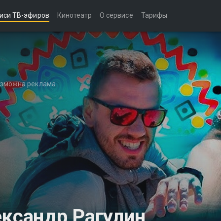
иси ТВ-эфиров
Кинотеатр
О сервисе
Тарифы
возможна реклама
ександр Рагулин