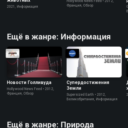
животных
Hollywood News Feed • 2012,
Франция, Обзор
2021, Информация
G
Ещё в жанре: Информация
Новости Голливуда
Супердостижения
Земли
Hollywood News Feed • 2012,
Франция, Обзор
Supersized Earth • 2012,
Великобритания, Информация
Ещё в жанре: Природа