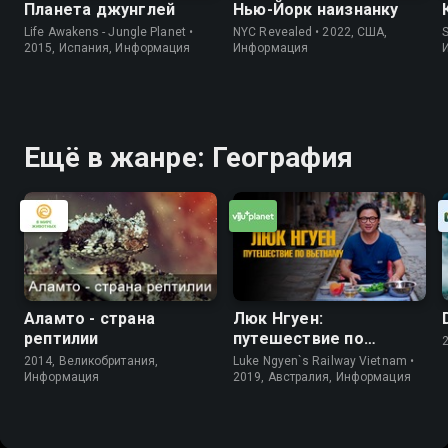
Планета джунглей
Нью-Йорк наизнанку
Life Awakens - Jungle Planet •
NYC Revealed • 2022, США,
S
2015, Испания, Информация
Информация
Ещё в жанре: География
Аламто - страна
Люк Нгуен:
рептилии
путешествие по
Вьетнаму
2014, Великобритания,
Luke Ngyen`s Railway Vietnam •
Информация
2019, Австралия, Информация