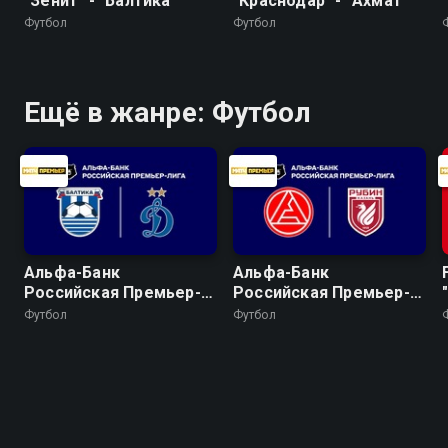
"Зенит" - "Балтика"
"Краснодар" - "Ахмат"
Футбол
Футбол
Ещё в жанре: Футбол
Альфа-Банк
Альфа-Банк
Российская Премьер-
Российская Премьер-
Лига. Тур 2. "Балтика" -
Лига. Тур 2. "Акрон" -
Футбол
Футбол
"Динамо" (Москва)
"Рубин"