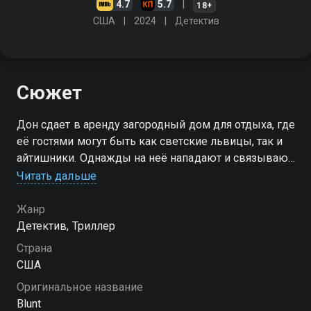
4.7
5.7
18+
США
2024
Детектив
Сюжет
Дон сдает в аренду загородный дом для отдыха, где
её гостями могут быть как светские львицы, так и
айтишники. Однажды на неё нападают и связывают,
после чего Дон должна разобраться в своих
Читать дальше
воспоминаниях, чтобы выяснить, кто мог с ней это
сделать
Жанр
Детектив, Триллер
Страна
США
Оригинальное название
Blunt