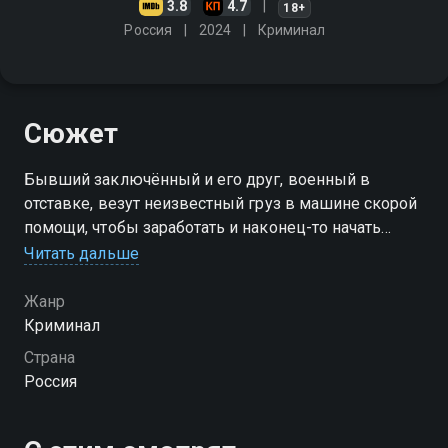
3.8
4.7
18+
Россия
2024
Криминал
Сюжет
Бывший заключённый и его друг, военный в
отставке, везут неизвестный груз в машине скорой
помощи, чтобы заработать и наконец-то начать
нормальную жизнь. Но для заказчика они просто
Читать дальше
пущенные в расход отбросы, ведь на кону
огромные деньги
Жанр
Криминал
Страна
Россия