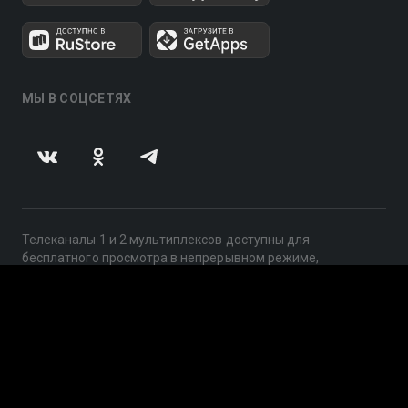
МЫ В СОЦСЕТЯХ
Телеканалы 1 и 2 мультиплексов доступны для
бесплатного просмотра в непрерывном режиме,
круглосуточно.
© 2014 — 2026, ООО «ЛайфСтрим», 109240, г. Москва,
ул. Николоямская, д. 13, стр. 2, этаж 2, ИНН 7710918800
Поддержка: help@smotreshka.tv
UUID: 22a8a2ea-a634-4715-babb-4ef5ca4a3def
v3.10.4
|
SSR