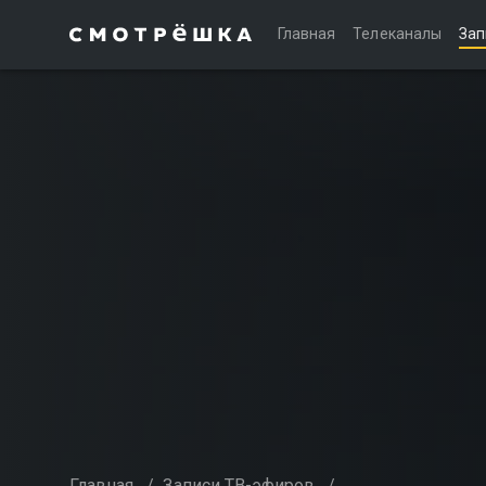
Главная
Телеканалы
Зап
Главная
/
Записи ТВ-эфиров
/