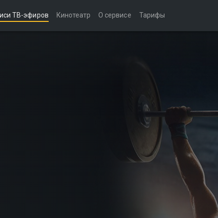
иси ТВ-эфиров
Кинотеатр
О сервисе
Тарифы