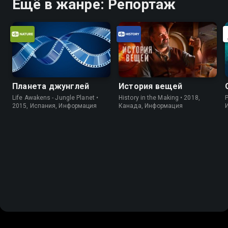
Ещё в жанре: Репортаж
Планета джунглей
История вещей
Life Awakens - Jungle Planet •
History in the Making • 2018,
P
2015, Испания, Информация
Канада, Информация