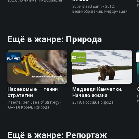
2023, Аргентина, Информация
B
Supersized Earth • 2012,
Великобритания, Информация
Ещё в жанре: Природа
Насекомые — гении
Медведи Камчатки.
стратегии
Начало жизни
P
Insects, Geniuses of Strategy •
2018, Россия, Природа
Южная Корея, Природа
Ещё в жанре: Репортаж