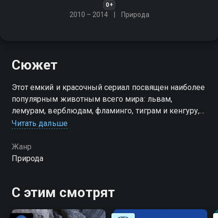
0+
2010 – 2014
Природа
Сюжет
Этот емкий и красочный сериал посвящен наиболее
популярным животным всего мира: львам,
лемурам, верблюдам, фламинго, тиграм и кенгуру,
черепахам, крокодилам, лисам и волкам…
Читать дальше
Жанр
Природа
С этим смотрят