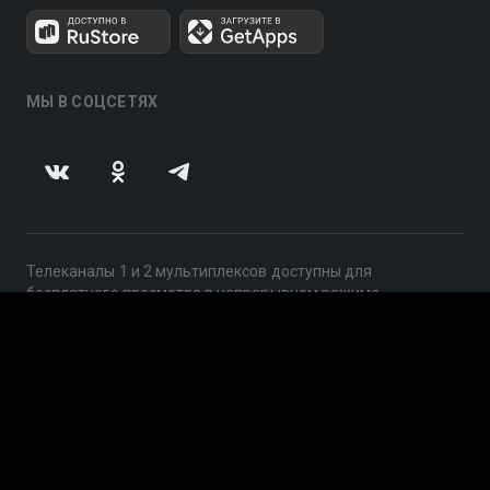
МЫ В СОЦСЕТЯХ
Телеканалы 1 и 2 мультиплексов доступны для
бесплатного просмотра в непрерывном режиме,
круглосуточно.
© 2014 — 2026, ООО «ЛайфСтрим», 109240, г. Москва,
ул. Николоямская, д. 13, стр. 2, этаж 2, ИНН 7710918800
Поддержка: help@smotreshka.tv
UUID: f9b480ec-3594-4c37-80e2-c61e82bdaca4
v3.10.4
|
SSR