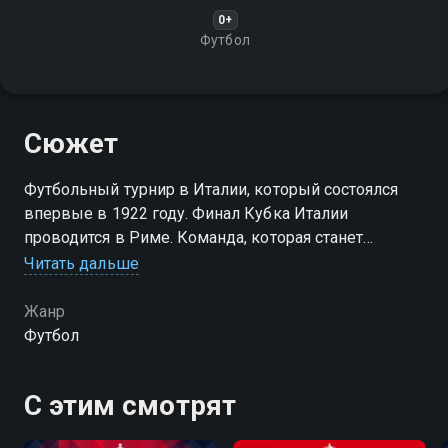
0+
Футбол
Сюжет
Футбольный турнир в Италии, который состоялся
впервые в 1922 году. Финал Кубка Италии
проводится в Риме. Команда, которая станет
десятикратным обладателем Кубка Италии, имеет
Читать дальше
право разместить на своей футбольной форме
серебряную звезду
Жанр
Футбол
С этим смотрят