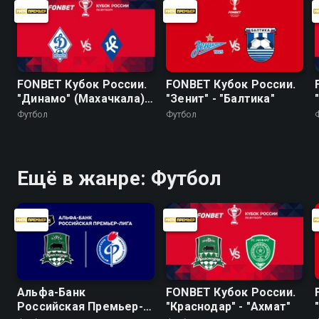
FONBET Кубок России.
FONBET Кубок России.
"Динамо" (Махачкала) -
"Зенит" - "Балтика"
"Крылья Советов"
Футбол
Футбол
Ещё в жанре: Футбол
Альфа-Банк
FONBET Кубок России.
Российская Премьер-
"Краснодар" - "Ахмат"