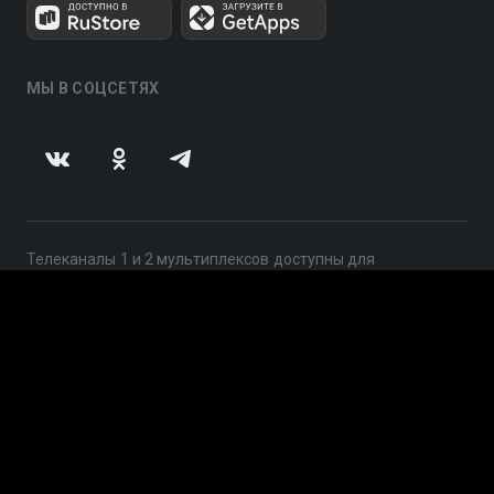
МЫ В СОЦСЕТЯХ
Телеканалы 1 и 2 мультиплексов доступны для
бесплатного просмотра в непрерывном режиме,
круглосуточно.
© 2014 — 2026, ООО «ЛайфСтрим», 109240, г. Москва,
ул. Николоямская, д. 13, стр. 2, этаж 2, ИНН 7710918800
Поддержка: help@smotreshka.tv
UUID: 3158880f-ea13-4b93-ba3a-87a96bdb7915
v3.10.4
|
SSR