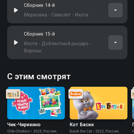
Сборник 14-й
Морковка - Самолёт - Икота
Сборник 15-й
Икота - Доблестный рыцарь -
Вороны
С этим смотрят
Чик-Чирикино
Кот Басик
Chik-Chirikino • 2023, Россия,
Basik the Cat • 2022, Россия,
H