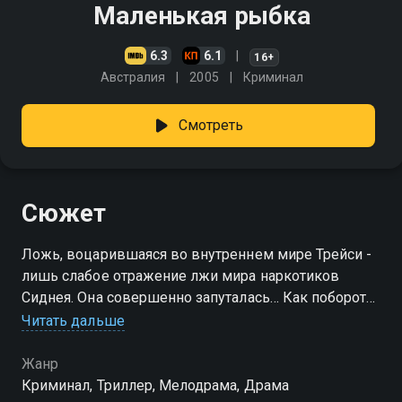
Маленькая рыбка
6.3
6.1
16+
Австралия
2005
Криминал
Смотреть
Сюжет
Ложь, воцарившаяся во внутреннем мире Трейси -
лишь слабое отражение лжи мира наркотиков
Сиднея. Она совершенно запуталась… Как побороть
свои страхи, как преодолеть многолетние
Читать дальше
комплексы, научиться жить и любить заново?
Жанр
Криминал, Триллер, Мелодрама, Драма