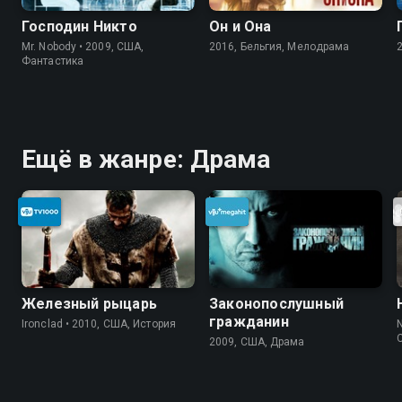
Господин Никто
Он и Она
Mr. Nobody • 2009, США,
2016, Бельгия, Мелодрама
Фантастика
Ещё в жанре: Драма
Железный рыцарь
Законопослушный
гражданин
Ironclad • 2010, США, История
N
2009, США, Драма