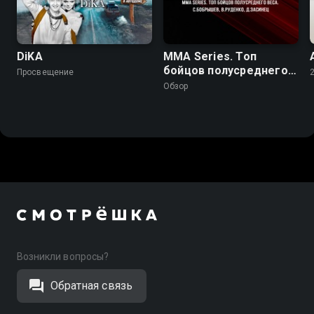
DiKA
MMA Series. Топ
бойцов полусреднего
Просвещение
веса. С.Бобрышев,
Обзор
В.Руденко, Д.Засинец
Возникли вопросы?
Обратная связь