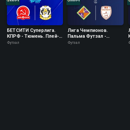
БЕТСИТИ Суперлига.
Лига Чемпионов.
КПРФ - Тюмень. Плей-
Пальма Футзал -
офф. 1/2 финала. Матч
Этуаль. 1/2 финала
Футзал
Футзал
1