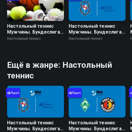
Настольный теннис
Настольный теннис
Мужчины. Бундеслига.
Мужчины. Бундеслига.
Регулярный сезон
Регулярный сезон
Настольный теннис
Настольный теннис
2025/26. 17 тур. Бад
2025/26. 18 тур. Бад
Хомбург - Боруссия
Кёнигсхофен -
Дортмунд
Швальбе
Бергнойштадт
Ещё в жанре: Настольный
теннис
Настольный теннис
Настольный теннис
Мужчины. Бундеслига.
Мужчины. Бундеслига.