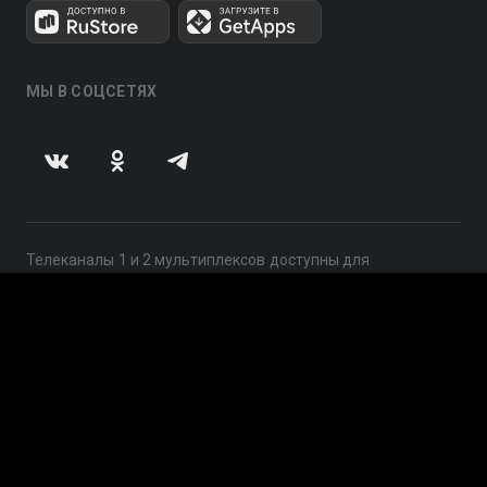
МЫ В СОЦСЕТЯХ
Телеканалы 1 и 2 мультиплексов доступны для
бесплатного просмотра в непрерывном режиме,
круглосуточно.
© 2014 — 2026, ООО «ЛайфСтрим», 109240, г. Москва,
ул. Николоямская, д. 13, стр. 2, этаж 2, ИНН 7710918800
Поддержка: help@smotreshka.tv
UUID: a0d765a1-9f77-49ef-9cbe-5a80a8d9a6fe
v3.10.4
|
SSR