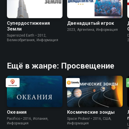
Супердостижения
Двенадцатый игрок
Земли
2023, Аргентина, Информация
Supersized Earth • 2012,
D
Великобритания, Информация
Ещё в жанре: Просвещение
Океания
Космические зонды
Pacifico • 2016, Испания,
Space Probes! • 2016, США,
Информация
Информация