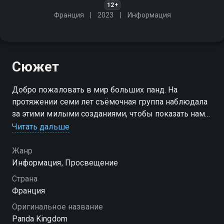
12+
Франция
2023
Информация
Сюжет
Добро пожаловать в мир больших панд. На
протяжении семи лет съёмочная группа наблюдала
за этими милыми созданиями, чтобы показать нам
их борьбу за выживание, трогательные моменты
Читать дальше
рождения и взросления
Жанр
Информация, Просвещение
Страна
Франция
Оригинальное название
Panda Kingdom