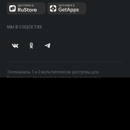
МЫ В СОЦСЕТЯХ
Телеканалы 1 и 2 мультиплексов доступны для
бесплатного просмотра в непрерывном режиме,
круглосуточно.
© 2014 — 2026, ООО «ЛайфСтрим», 109240, г. Москва,
ул. Николоямская, д. 13, стр. 2, этаж 2, ИНН 7710918800
Поддержка: help@smotreshka.tv
UUID: 8d7fac0b-5c53-4f9b-9937-f18b784eefe3
v3.10.4
|
SSR