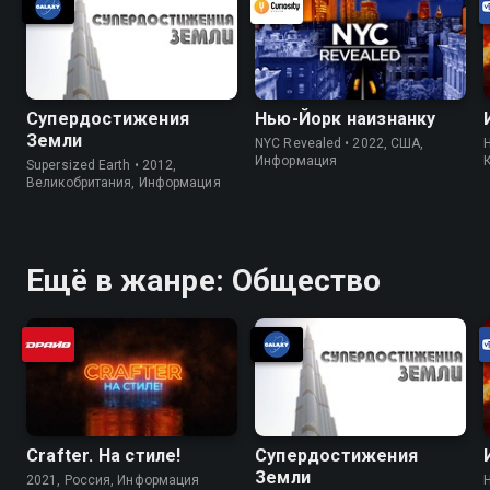
Супердостижения
Нью-Йорк наизнанку
Земли
NYC Revealed • 2022, США,
H
Информация
Supersized Earth • 2012,
Великобритания, Информация
Ещё в жанре: Общество
Crafter. На стилe!
Супердостижения
Земли
2021, Россия, Информация
H