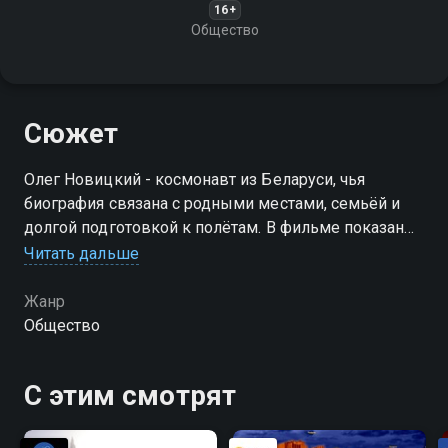
16+
Общество
Сюжет
Олег Новицкий - космонавт из Беларуси, чья
биография связана с родными местами, семьёй и
долгой подготовкой к полётам. В фильме показаны
его корни, жизнь до космоса и профессиональный
Читать дальше
путь, а также работа в Звёздном городке
Жанр
Общество
С этим смотрят