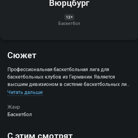
Вюрцбург
12+
Баскетбол
Сюжет
Профессиональная баскетбольная лига для
баскетбольных клубов из Германии. Является
высшим дивизионом в системе баскетбольных лиг
Германии. В ней выступают 18 клубов
Читать дальше
Жанр
Баскетбол
С этим смотрят