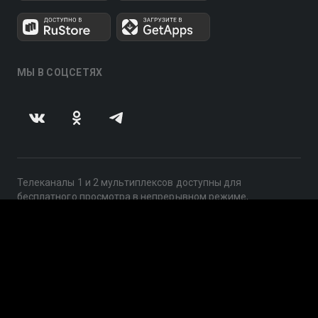
МЫ В СОЦСЕТЯХ
Телеканалы 1 и 2 мультиплексов доступны для
бесплатного просмотра в непрерывном режиме,
круглосуточно.
© 2014 — 2026, ООО «ЛайфСтрим», 109240, г. Москва,
ул. Николоямская, д. 13, стр. 2, этаж 2, ИНН 7710918800
Поддержка: help@smotreshka.tv
UUID: 40024ea9-41f8-468b-bab5-d1f984835f39
v3.10.4
|
SSR