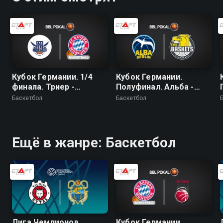
Кубок Германии. 1/4
Кубок Германии.
финала. Триер -
Полуфинал. Альба -
Бавария
Ольденбург
Баскетбол
Баскетбол
Ещё в жанре: Баскетбол
Лига Чемпионов.
Кубок Германии.