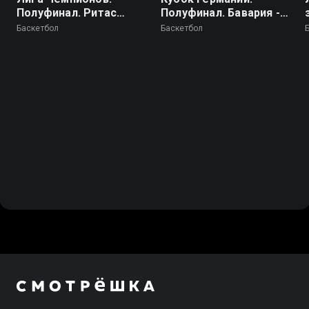
Полуфинал. Ритас
Полуфинал. Бавария -
(Литва) - Тенерифе
Бамберг
Баскетбол
Баскетбол
(Испания)