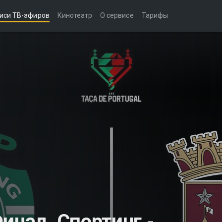
иси ТВ-эфиров
Кинотеатр
О сервисе
Тарифы
инал. Спортинг -