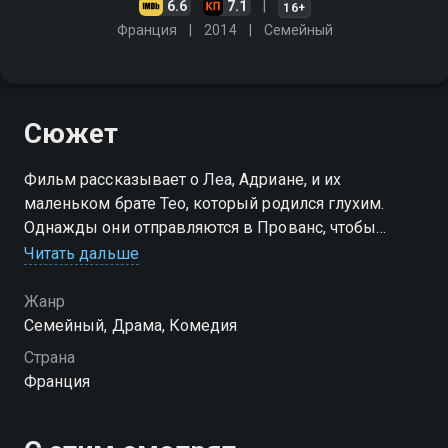
6.6
7.1
16+
Франция
2014
Cемейный
Сюжет
Фильм рассказывает о Леа, Адриане, и их
маленьком брате Тео, который родился глухим.
Однажды они отправляются в Прованс, чтобы
впервые встретиться со своим дедушкой Полем,
Читать дальше
который отдалился от семьи из-за давней ссоры
Жанр
Cемейный, Драма, Комедия
Страна
Франция