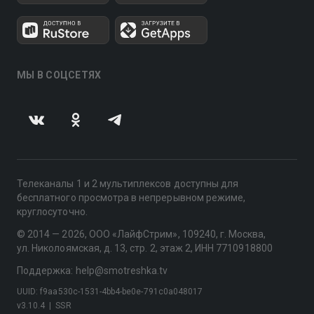
МЫ В СОЦСЕТЯХ
Телеканалы 1 и 2 мультиплексов доступны для
бесплатного просмотра в непрерывном режиме,
круглосуточно.
© 2014 — 2026, ООО «ЛайфСтрим», 109240, г. Москва,
ул. Николоямская, д. 13, стр. 2, этаж 2, ИНН 7710918800
Поддержка: help@smotreshka.tv
UUID: f9aa530c-1531-4bb4-be0e-791c0a048017
v3.10.4
|
SSR