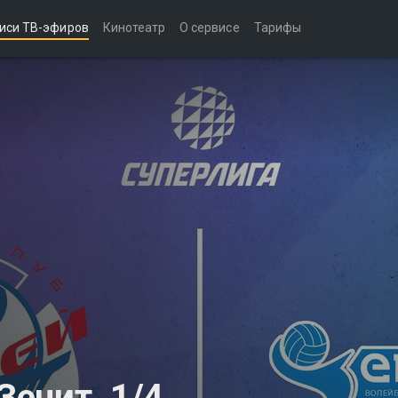
иси ТВ-эфиров
Кинотеатр
О сервисе
Тарифы
Зенит. 1/4