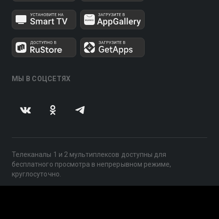
МЫ В СОЦСЕТЯХ
Телеканалы 1 и 2 мультиплексов доступны для
бесплатного просмотра в непрерывном режиме,
круглосуточно.
© 2014 — 2026, ООО «ЛайфСтрим», 109240, г. Москва,
ул. Николоямская, д. 13, стр. 2, этаж 2, ИНН 7710918800
Поддержка: help@smotreshka.tv