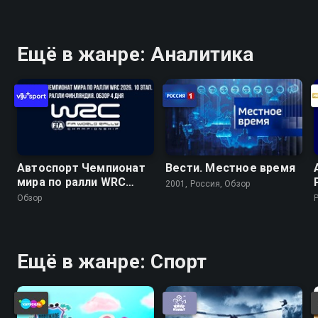
Ещё в жанре: Аналитика
Автоспорт Чемпионат
Вести. Местное время
мира по ралли WRC
2001, Россия, Обзор
2026. 10 этап. Ралли
Обзор
Финляндия. Обзор 4
дня
Ещё в жанре: Спорт