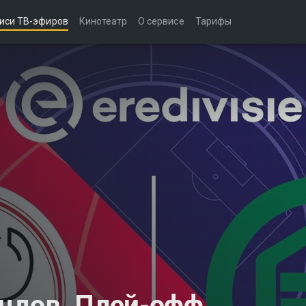
иси ТВ-эфиров
Кинотеатр
О сервисе
Тарифы
ндов. Плей-офф.